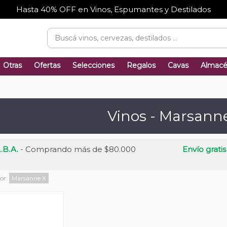
Hasta 40% OFF en Vinos, Espumantes y Destilados
Otras
Ofertas
Selecciones
Regalos
Cavas
Almac
Vinos - Marsann
.B.A.
- Comprando más de $80.000
Envío gratis
por:
Marsanne
X