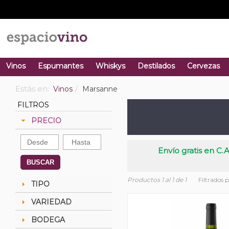
Vinos
Espumantes
Whiskys
Destilados
Cervezas
Estás en:
Vinos
Marsanne
FILTROS
PRECIO
Envío gratis en C.A
BUSCAR
Productos 1 al 1 de 1
Filtrados 
TIPO
VARIEDAD
BODEGA