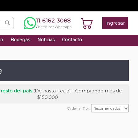
11-6162-3088
Ingresar
Chateá por Whatsapp
én
Bodegas
Noticias
Contacto
e
 resto del país
(De hasta 1 caja) - Comprando más de
$150.000
Ordenar Por: