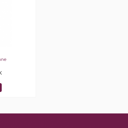
nne
K