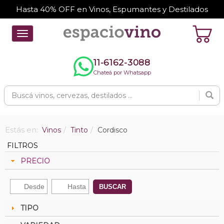
Hasta 40% OFF en Vinos, Espumantes y Destilados
Toggle
navigation
11-6162-3088
Chateá por Whatsapp
Estás en:
Vinos
Tinto
Cordisco
FILTROS
PRECIO
BUSCAR
TIPO