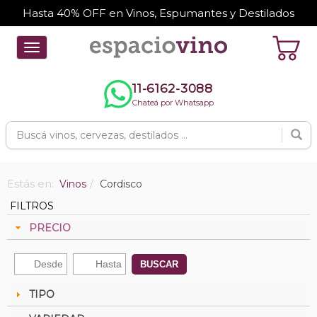
Hasta 40% OFF en Vinos, Espumantes y Destilados
Toggle
navigation
11-6162-3088
Chateá por Whatsapp
Estás en:
Vinos
Cordisco
FILTROS
PRECIO
BUSCAR
TIPO