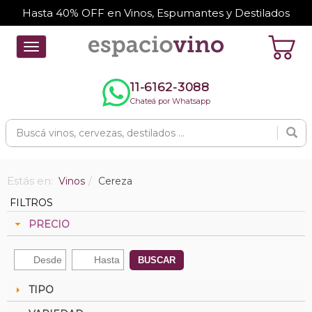
Hasta 40% OFF en Vinos, Espumantes y Destilados
Toggle
navigation
11-6162-3088
Chateá por Whatsapp
Estás en:
Vinos
Cereza
FILTROS
PRECIO
BUSCAR
TIPO