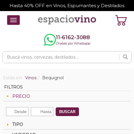
Hasta 40% OFF en Vinos, Espumantes y Destilados
Toggle
navigation
11-6162-3088
Chateá por Whatsapp
Estás en:
Vinos
Bequignol
FILTROS
PRECIO
BUSCAR
TIPO