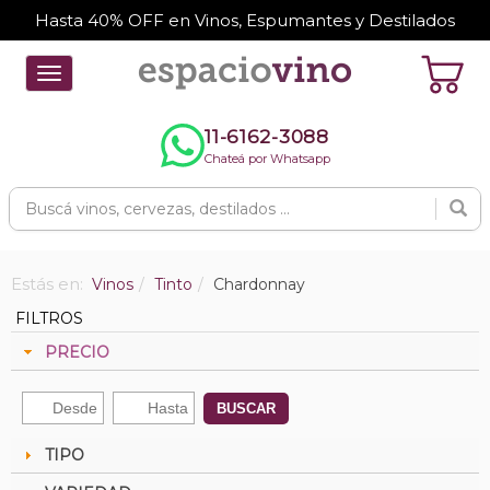
Hasta 40% OFF en Vinos, Espumantes y Destilados
Toggle
navigation
11-6162-3088
Chateá por Whatsapp
Estás en:
Vinos
Tinto
Chardonnay
FILTROS
PRECIO
BUSCAR
TIPO