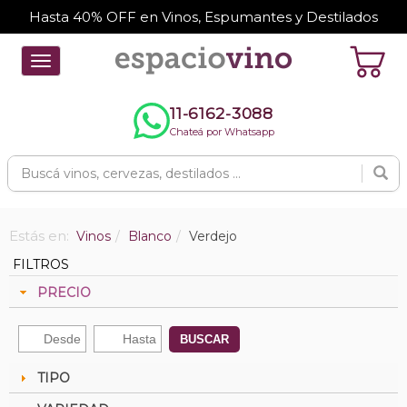
Hasta 40% OFF en Vinos, Espumantes y Destilados
Toggle
navigation
11-6162-3088
Chateá por Whatsapp
Estás en:
Vinos
Blanco
Verdejo
FILTROS
PRECIO
BUSCAR
TIPO