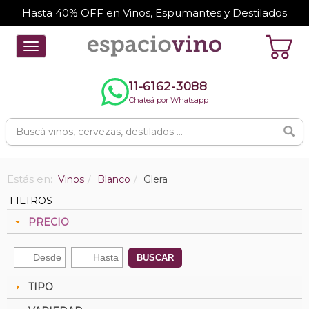
Hasta 40% OFF en Vinos, Espumantes y Destilados
Toggle
navigation
11-6162-3088
Chateá por Whatsapp
Estás en:
Vinos
Blanco
Glera
FILTROS
PRECIO
BUSCAR
TIPO