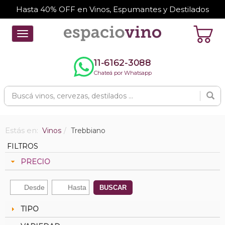
Hasta 40% OFF en Vinos, Espumantes y Destilados
Toggle
navigation
11-6162-3088
Chateá por Whatsapp
Estás en:
Vinos
Trebbiano
FILTROS
PRECIO
BUSCAR
TIPO