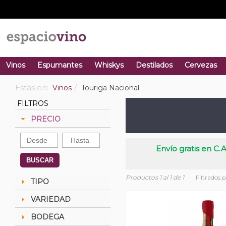
Vinos
Espumantes
Whiskys
Destilados
Cervezas
Estás en:
Vinos
Touriga Nacional
FILTROS
PRECIO
Envío gratis en C.A
BUSCAR
Productos 1 al 1 de 1
Filtrados 
TIPO
VARIEDAD
BODEGA