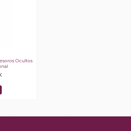
Tesoros Ocultos
onal
K