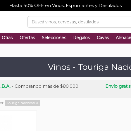
Hasta 40% OFF en Vinos, Espumantes y Destilados
Otras
Ofertas
Selecciones
Regalos
Cavas
Almac
Vinos - Touriga Naci
.B.A.
- Comprando más de $80.000
Envío gratis
por:
Touriga Nacional
X