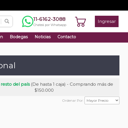
11-6162-3088
Ingresar
Chateá por Whatsapp
én
Bodegas
Noticias
Contacto
onal
 resto del país
(De hasta 1 caja) - Comprando más de
$150.000
Ordenar Por: