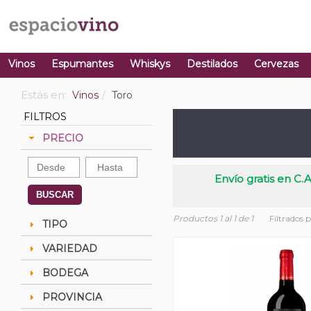
Vinos
Espumantes
Whiskys
Destilados
Cervezas
Estás en:
Vinos
Toro
FILTROS
PRECIO
Envío gratis en C.A
BUSCAR
Productos 1 al 1 de 1
Filtrados 
TIPO
VARIEDAD
BODEGA
PROVINCIA