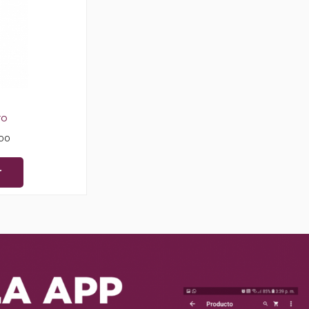
ro
00
r