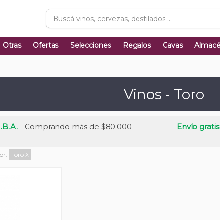
Otras
Ofertas
Selecciones
Regalos
Cavas
Almac
Vinos - Toro
.B.A.
- Comprando más de $80.000
Envío gratis
por:
Toro
X