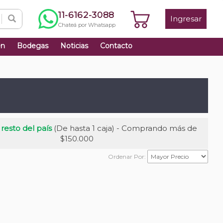
11-6162-3088
Ingresar
Chateá por Whatsapp
én
Bodegas
Noticias
Contacto
 resto del país
(De hasta 1 caja) - Comprando más de
$150.000
Ordenar Por: