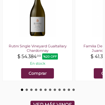
Rutini Single Vineyard Gualtallary
Familia Deic
Chardonnay
Juanic
$
54.384
$
41.3
00
%20 OFF
En stock
E
Comprar
C
VER MÁS VINOS