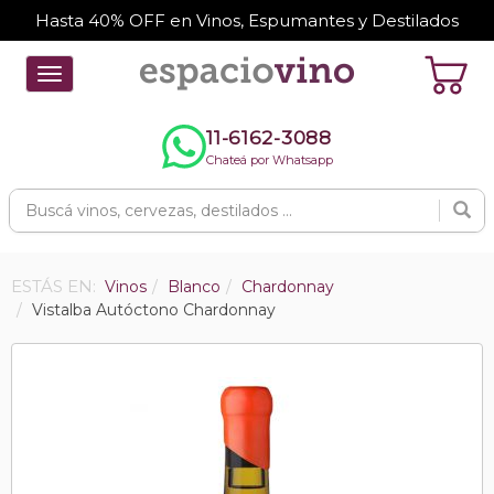
Hasta 40% OFF en Vinos, Espumantes y Destilados
Toggle
navigation
11-6162-3088
Chateá por Whatsapp
ESTÁS EN:
Vinos
Blanco
Chardonnay
Vistalba Autóctono Chardonnay