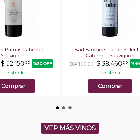
in Primus Cabernet
Bad Brothers Facón Select
Sauvignon
Cabernet Sauvignon
$
52.150
$
38.460
00
00
%30 OFF
%40
$64.100,00
En stock
En stock
Comprar
Comprar
VER MÁS VINOS