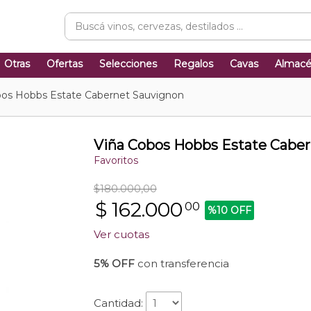
Otras
Ofertas
Selecciones
Regalos
Cavas
Almac
bos Hobbs Estate Cabernet Sauvignon
Viña Cobos Hobbs Estate Cabe
Favoritos
$180.000,00
$
162.000
00
%10 OFF
Ver cuotas
5% OFF
con transferencia
Cantidad: