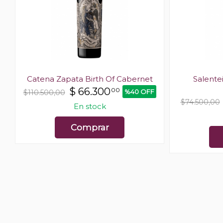
Catena Zapata Birth Of Cabernet
Salente
$
66.300
00
%40 OFF
$110.500,00
$74.500,00
En stock
Comprar