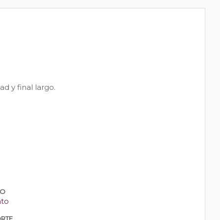
 y final largo.
PO
nto
RTE