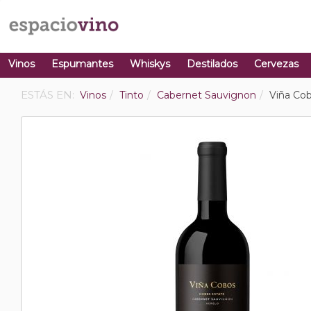
Vinos
Espumantes
Whiskys
Destilados
Cervezas
ESTÁS EN:
Vinos
Tinto
Cabernet Sauvignon
Viña Co