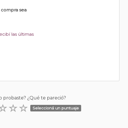
u compra sea
cibí las últimas
o probaste? ¿Qué te pareció?
Seleccioná un puntuaje