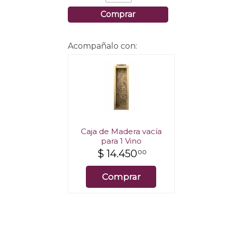
Comprar
Acompañalo con:
.
Caja de Madera vacía
para 1 Vino
$
14.450
00
Comprar