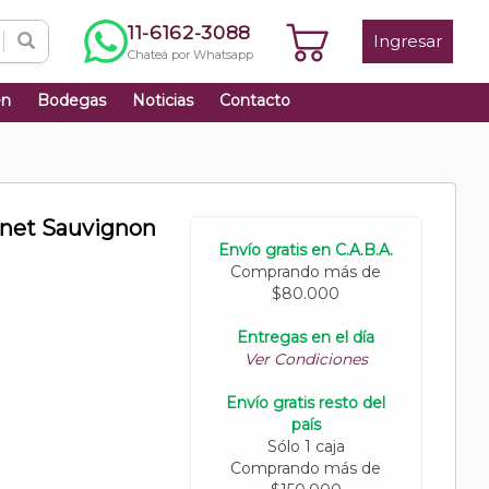
11-6162-3088
Ingresar
Chateá por Whatsapp
én
Bodegas
Noticias
Contacto
rnet Sauvignon
Envío gratis en C.A.B.A.
Comprando más de
$80.000
Entregas en el día
Ver Condiciones
Envío gratis resto del
país
Sólo 1 caja
Comprando más de