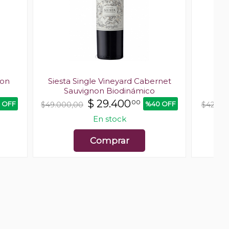
ion
Siesta Single Vineyard Cabernet
An
Sauvignon Biodinámico
$
29.400
00
 OFF
%40 OFF
$49.000,00
$42.20
En stock
Comprar