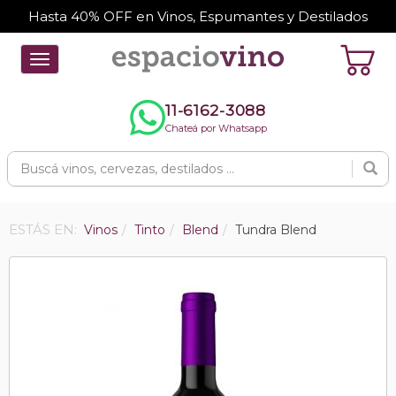
Hasta 40% OFF en Vinos, Espumantes y Destilados
Toggle
navigation
11-6162-3088
Chateá por Whatsapp
ESTÁS EN:
Vinos
Tinto
Blend
Tundra Blend