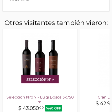
Otros visitantes también vieron:
Selección Nro 7 - Luigi Bosca 3x750
Gran E
ml
$
42.9
$
43.050
00
%40 OFF
E