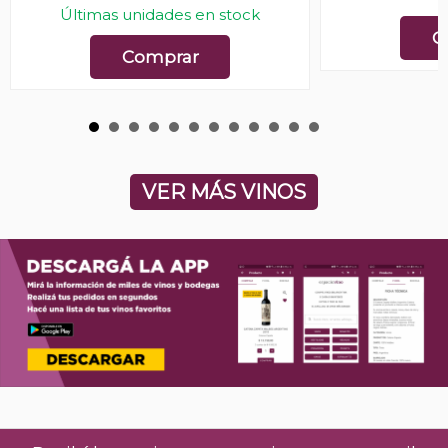
Últimas unidades en stock
C
Comprar
VER MÁS VINOS