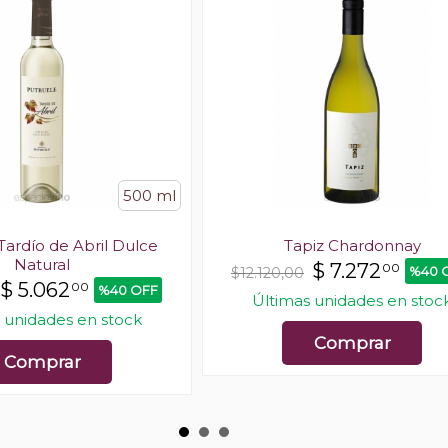
500 ml
Tardío de Abril Dulce
Tapiz Chardonnay
Natural
$
7.272
00
%40 
$12.120,00
$
5.062
00
%40 OFF
Últimas unidades en stoc
 unidades en stock
Comprar
Comprar