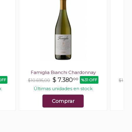
Famiglia Bianchi Chardonnay
$
7.380
00
OFF
%31 OFF
$10.695,00
$12.57
k
Últimas unidades en stock
Últ
Comprar