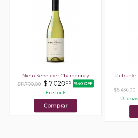
Nieto Senetiner Chardonnay
Putruele 
$
7.020
00
%40 OFF
$11.700,00
$8.436,00
En stock
Últimas
Comprar