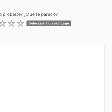
o probaste? ¿Qué te pareció?
Seleccioná un puntuaje