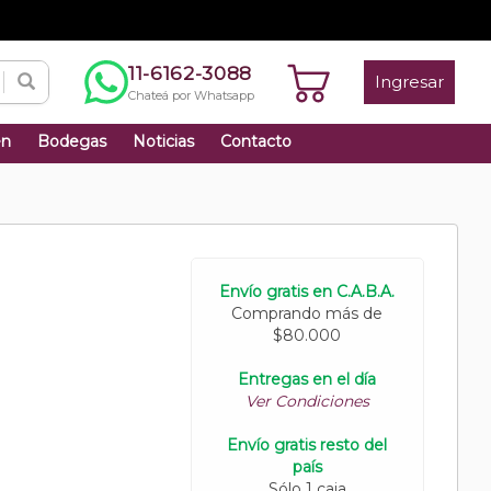
11-6162-3088
Ingresar
Chateá por Whatsapp
én
Bodegas
Noticias
Contacto
Envío gratis en C.A.B.A.
Comprando más de
$80.000
Entregas en el día
Ver Condiciones
Envío gratis resto del
país
Sólo 1 caja