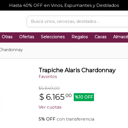
Hasta 40% OFF en Vinos, Espumantes y Destilados
Otras
Ofertas
Selecciones
Regalos
Cavas
Almac
s Chardonnay
Trapiche Alaris Chardonnay
Favoritos
$6.849,00
$
6.165
00
%10 OFF
Ver cuotas
5% OFF
con transferencia