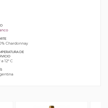
PO
anco
RTE
0% Chardonnay
MPERATURA DE
RVICIO
 a 12º C
ÍS
gentina