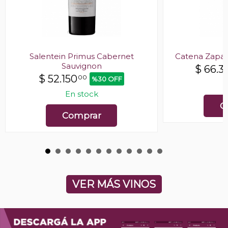
Salentein Primus Cabernet
Catena Zapat
Sauvignon
$
66.3
$
52.150
00
%30 OFF
E
En stock
C
Comprar
VER MÁS VINOS