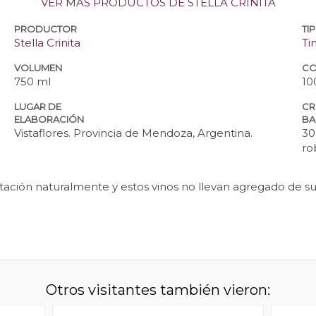
VER MÁS PRODUCTOS DE STELLA CRINITA
PRODUCTOR
TI
Stella Crinita
Ti
VOLUMEN
CO
750 ml
10
LUGAR DE
CR
ELABORACIÓN
BA
Vistaflores. Provincia de Mendoza, Argentina.
30
ro
ación naturalmente y estos vinos no llevan agregado de sul
Otros visitantes también vieron: