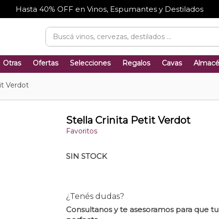
Hasta 40% OFF en Vinos, Espumantes y Destilados
Otras
Ofertas
Selecciones
Regalos
Cavas
Almac
tit Verdot
Stella Crinita Petit Verdot
Favoritos
SIN STOCK
¿Tenés dudas?
Consultanos y te asesoramos para que t