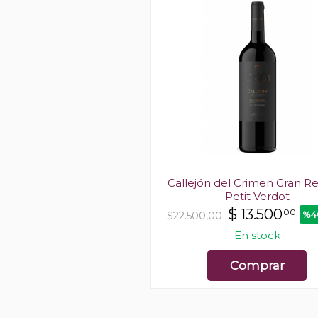
ón Grand Petit Verdot
Callejón del Crimen Gran R
Petit Verdot
$
41.700
00
%40 OFF
0
$
13.500
00
%4
$22.500,00
En stock
En stock
Comprar
Comprar