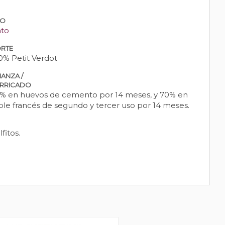
PO
nto
RTE
0% Petit Verdot
IANZA /
RRICADO
% en huevos de cemento por 14 meses, y 70% en
ble francés de segundo y tercer uso por 14 meses.
fitos.