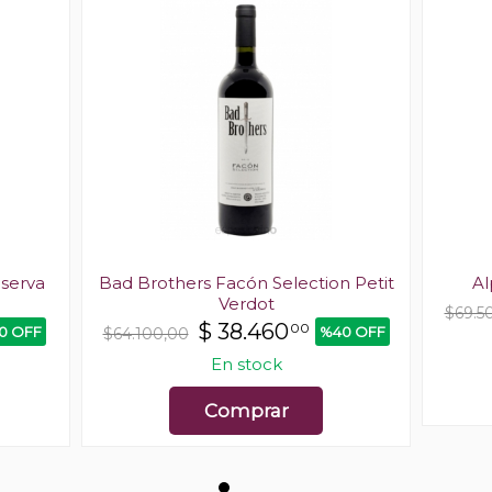
eserva
Bad Brothers Facón Selection Petit
Al
Verdot
$69.5
$
38.460
00
0 OFF
%40 OFF
$64.100,00
En stock
Comprar