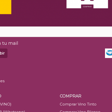
 tu mail
bir
tes
O
COMPRAR
(VINO)
Comprar Vino Tinto
88 (Whatsapp)
Comprar Vino Blanco