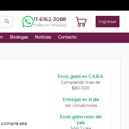
11-6162-3088
Ingresar
Chateá por Whatsapp
én
Bodegas
Noticias
Contacto
Envío gratis en C.A.B.A.
Comprando más de
$80.000
Entregas en el día
Ver Condiciones
Envío gratis resto del
país
u compra sea
Sólo 1 caja