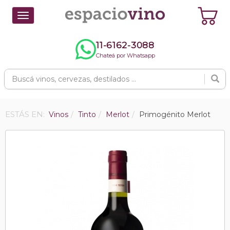
Toggle
navigation
11-6162-3088
Chateá por Whatsapp
ESTÁS EN:
Vinos
Tinto
Merlot
Primogénito Merlot