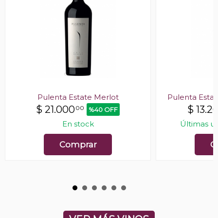
Pulenta Estate Merlot
Pulenta Estate
$
21.000
$
13.2
00
%40 OFF
En stock
Últimas u
Comprar
C