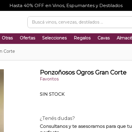
Hasta 40% OFF en Vinos, Espumantes y Destilados
Otras
Ofertas
Selecciones
Regalos
Cavas
Almac
n Corte
Ponzoñosos Ogros Gran Corte
Favoritos
SIN STOCK
¿Tenés dudas?
Consultanos y te asesoramos para que t