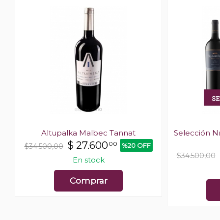
Altupalka Malbec Tannat
Selección N
$
27.600
00
%20 OFF
$34.500,00
$34.500,00
En stock
Comprar