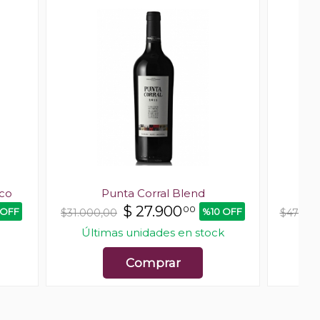
ico
Punta Corral Blend
$
27.900
00
 OFF
%10 OFF
$31.000,00
$47.00
Últimas unidades en stock
Comprar