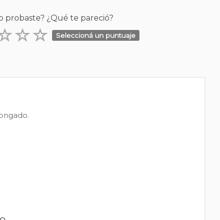
o probaste? ¿Qué te pareció?
Seleccioná un puntuaje
longado.
PO