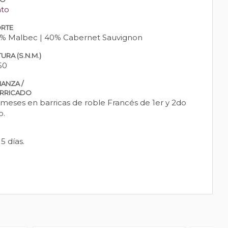
nto
RTE
% Malbec | 40% Cabernet Sauvignon
URA (S.N.M.)
50
IANZA /
RRICADO
 meses en barricas de roble Francés de 1er y 2do
o.
 días.