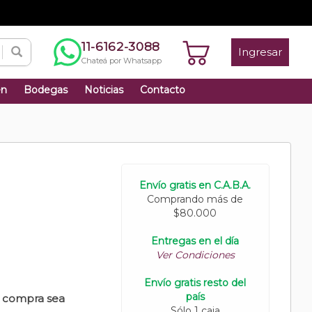
11-6162-3088
Ingresar
Chateá por Whatsapp
én
Bodegas
Noticias
Contacto
Envío gratis en C.A.B.A.
Comprando más de
$80.000
Entregas en el día
Ver Condiciones
Envío gratis resto del
país
u compra sea
Sólo 1 caja