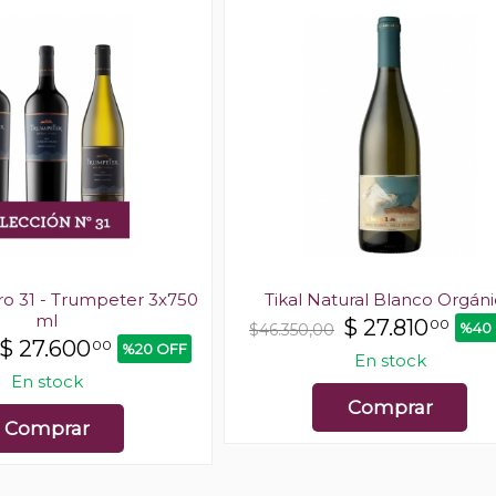
ro 31 - Trumpeter 3x750
Tikal Natural Blanco Orgán
ml
$
27.810
00
%40
$46.350,00
$
27.600
00
%20 OFF
En stock
En stock
Comprar
Comprar