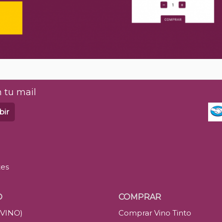
 tu mail
bir
tes
O
COMPRAR
(VINO)
Comprar Vino Tinto