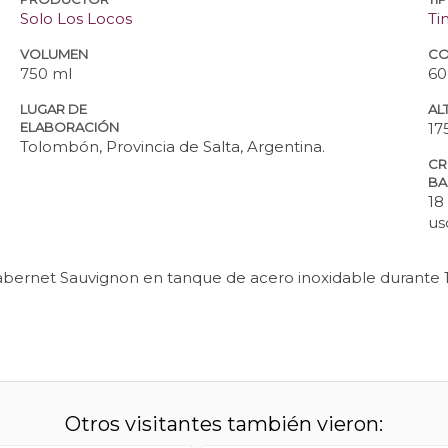
Solo Los Locos
Ti
VOLUMEN
CO
750 ml
60
LUGAR DE
ALT
ELABORACIÓN
17
Tolombón, Provincia de Salta, Argentina.
CR
BA
18
us
ernet Sauvignon en tanque de acero inoxidable durante 15
Otros visitantes también vieron: