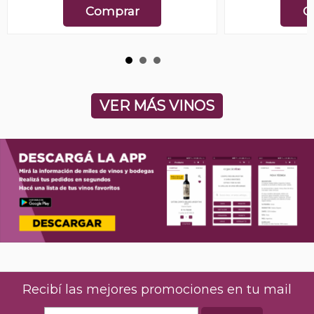
Comprar
C
VER MÁS VINOS
Recibí las mejores promociones en tu mail