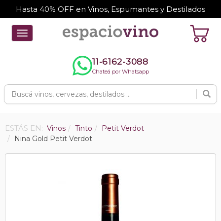
Hasta 40% OFF en Vinos, Espumantes y Destilados
Toggle
navigation
11-6162-3088
Chateá por Whatsapp
ESTÁS EN:
Vinos
Tinto
Petit Verdot
Nina Gold Petit Verdot