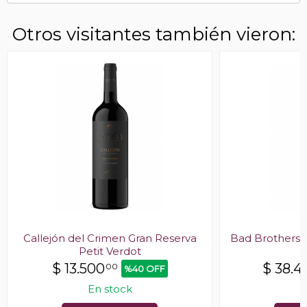
Otros visitantes también vieron:
Callejón del Crimen Gran Reserva
Bad Brothers F
Petit Verdot
$
13.500
$
38.4
00
%40 OFF
En stock
E