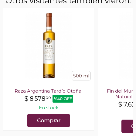
Otros visitantes también vieron:
500 ml
Raza Argentina Tardío Otoñal
Fin del Mun
Natural 
$
8.578
00
%40 OFF
$
7.6
En stock
E
Comprar
C