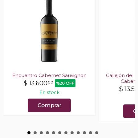
Encuentro Cabernet Sauvignon
Callejón del 
Cabern
$
13.600
00
%20 OFF
$
13.5
En stock
E
Comprar
C