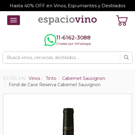
Hasta 40% OFF en Vinos, Espumantes y Destilados
Toggle
navigation
11-6162-3088
Chateá por Whatsapp
ESTÁS EN:
Vinos
Tinto
Cabernet Sauvignon
Fond de Cave Reserva Cabernet Sauvignon