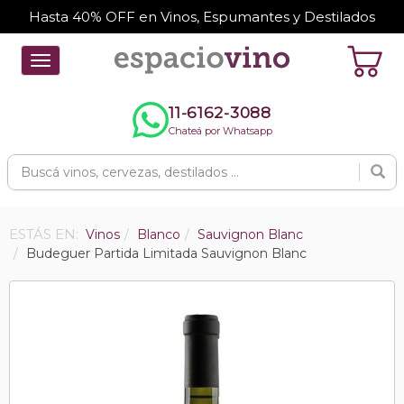
Hasta 40% OFF en Vinos, Espumantes y Destilados
Toggle
navigation
11-6162-3088
Chateá por Whatsapp
ESTÁS EN:
Vinos
Blanco
Sauvignon Blanc
Budeguer Partida Limitada Sauvignon Blanc