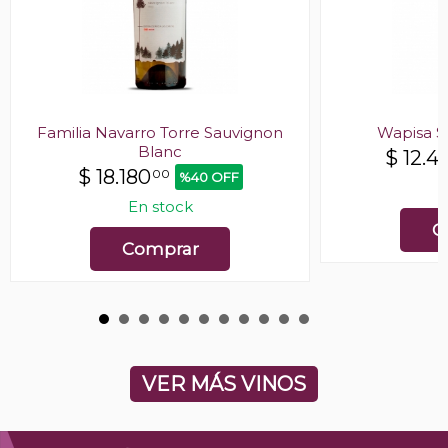
Familia Navarro Torre Sauvignon
Wapisa S
Blanc
$
12.4
$
18.180
00
%40 OFF
E
En stock
C
Comprar
VER MÁS VINOS