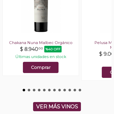
Chakana Nuna Malbec Orgánico
Pelusa Ma
M
$
8.940
00
%40 OFF
$
9.0
Últimas unidades en stock
E
Comprar
C
VER MÁS VINOS