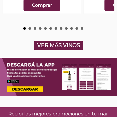
Comprar
C
VER MÁS VINOS
Recibí las mejores promociones en tu mail