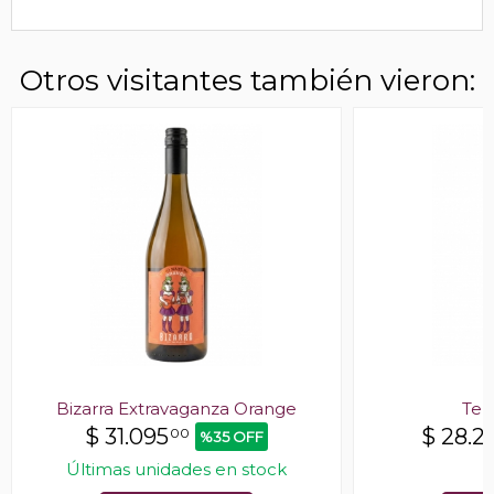
Otros visitantes también vieron:
Bizarra Extravaganza Orange
Teh
$
31.095
$
28.2
00
%35 OFF
Últimas unidades en stock
E