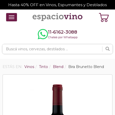
Hasta 40% OFF en Vinos, Espumantes y Destilados
Toggle
navigation
11-6162-3088
Chateá por Whatsapp
ESTÁS EN:
Vinos
Tinto
Blend
Bira Brunetto Blend