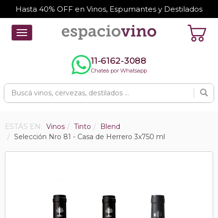
Hasta 40% OFF en Vinos, Espumantes y Destilados
Toggle
navigation
11-6162-3088
Chateá por Whatsapp
ESTÁS EN:
Vinos
Tinto
Blend
Selección Nro 81 - Casa de Herrero 3x750 ml