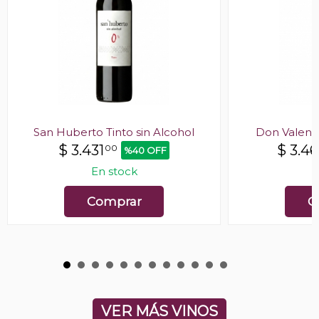
San Huberto Tinto sin Alcohol
Don Valent
$
3.431
$
3.4
00
%40 OFF
En stock
E
Comprar
C
VER MÁS VINOS