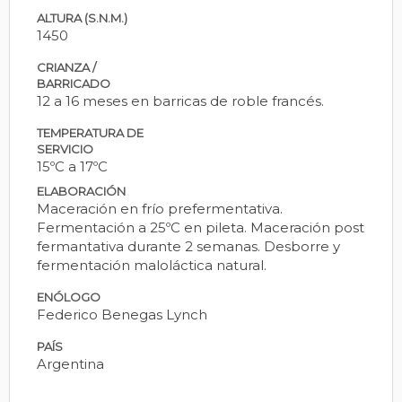
ALTURA (S.N.M.)
1450
CRIANZA /
BARRICADO
12 a 16 meses en barricas de roble francés.
TEMPERATURA DE
SERVICIO
15ºC a 17ºC
ELABORACIÓN
Maceración en frío prefermentativa.
Fermentación a 25ºC en pileta. Maceración post
fermantativa durante 2 semanas. Desborre y
fermentación maloláctica natural.
ENÓLOGO
Federico Benegas Lynch
PAÍS
Argentina