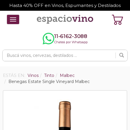
Hasta 40% OFF en Vinos, Espumantes y Destilados
Toggle
navigation
11-6162-3088
Chateá por Whatsapp
ESTÁS EN:
Vinos
Tinto
Malbec
Benegas Estate Single Vineyard Malbec