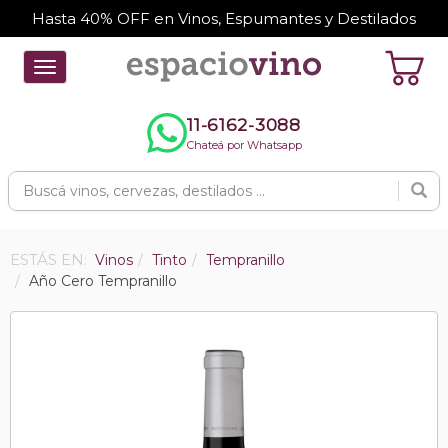
Hasta 40% OFF en Vinos, Espumantes y Destilados
Toggle
navigation
11-6162-3088
Chateá por Whatsapp
ESTÁS EN:
Vinos
Tinto
Tempranillo
Año Cero Tempranillo