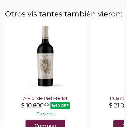
Otros visitantes también vieron:
A Flor de Piel Merlot
Pulenta
$
10.800
$
21.0
00
%40 OFF
En stock
E
Comprar
C