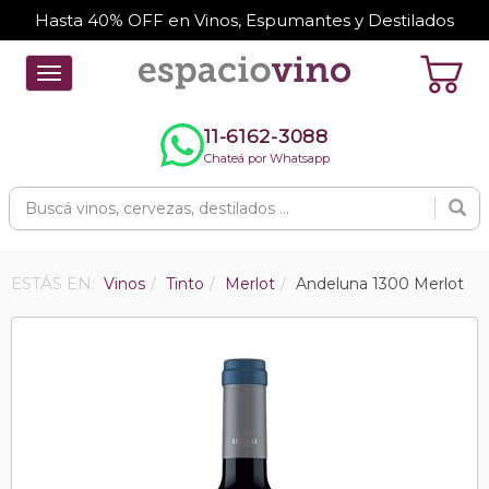
Hasta 40% OFF en Vinos, Espumantes y Destilados
Toggle
navigation
11-6162-3088
Chateá por Whatsapp
ESTÁS EN:
Vinos
Tinto
Merlot
Andeluna 1300 Merlot