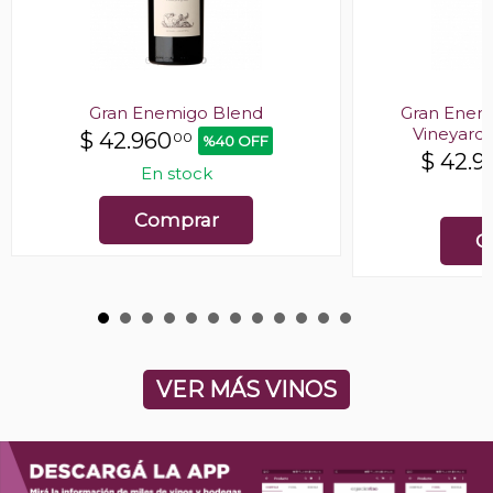
Gran Enemigo Blend
Gran Enemi
Vineyard
$
42.960
00
%40 OFF
$
42.9
En stock
E
Comprar
C
VER MÁS VINOS