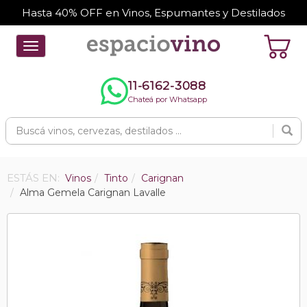
Hasta 40% OFF en Vinos, Espumantes y Destilados
Toggle
navigation
11-6162-3088
Chateá por Whatsapp
ESTÁS EN:
Vinos
Tinto
Carignan
Alma Gemela Carignan Lavalle