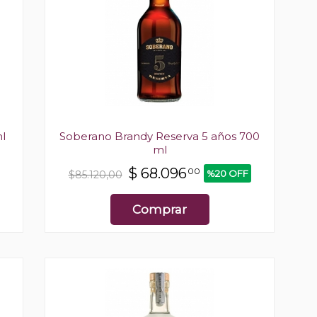
l
Soberano Brandy Reserva 5 años 700
ml
$
68.096
00
%20 OFF
$85.120,00
Comprar