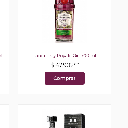
l
Tanqueray Royale Gin 700 ml
$
47.902
00
Comprar