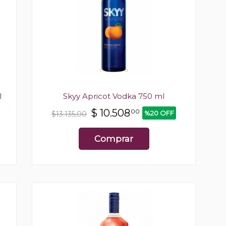
l
Skyy Apricot Vodka 750 ml
$
10.508
00
%20 OFF
$13.135,00
Comprar