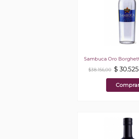
Sambuca Oro Borghetti
$
30.525
$38.156,00
Compra