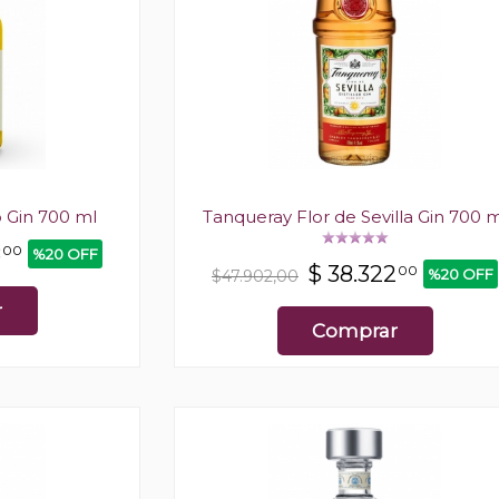
o Gin 700 ml
Tanqueray Flor de Sevilla Gin 700 m
8
00
%20 OFF
$
38.322
00
%20 OFF
$47.902,00
r
Comprar