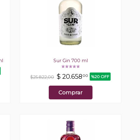
ml
Sur Gin 700 ml
$
20.658
00
%20 OFF
$25.822,00
Comprar