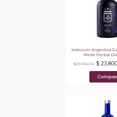
Selección Argentina Ed
Merle Herbal Gin
$
23.80
$29.750,00
Compra