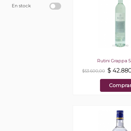
En stock
Rutini Grappa 
$
42.88
$53.600,00
Compra