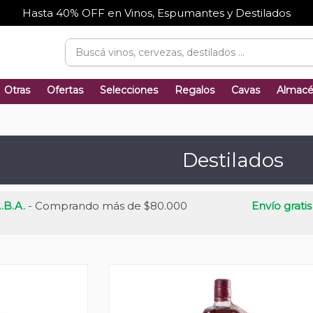
Hasta 40% OFF en Vinos, Espumantes y Destilados
Otras
Ofertas
Selecciones
Regalos
Cavas
Almac
Destilados
.B.A.
- Comprando más de $80.000
Envío gratis