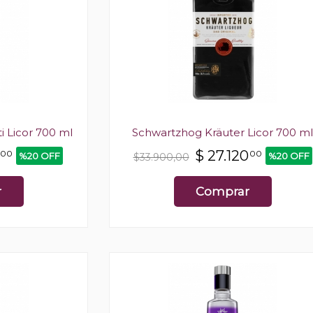
 Licor 700 ml
Schwartzhog Kräuter Licor 700 ml
$
27.120
00
00
%20 OFF
%20 OFF
$33.900,00
r
Comprar