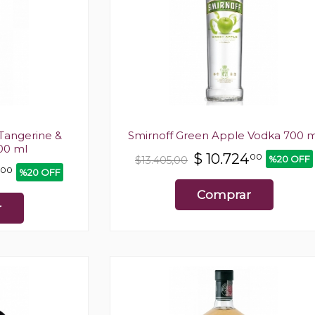
 Tangerine &
Smirnoff Green Apple Vodka 700 m
00 ml
$
10.724
00
%20 OFF
$13.405,00
00
%20 OFF
Comprar
r