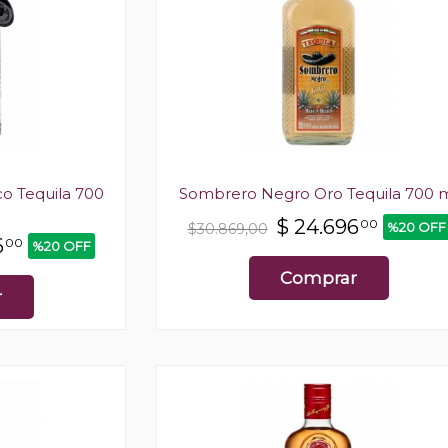
o Tequila 700
Sombrero Negro Oro Tequila 700 
$
24.696
00
%20 OFF
$30.869,00
6
00
%20 OFF
Comprar
r