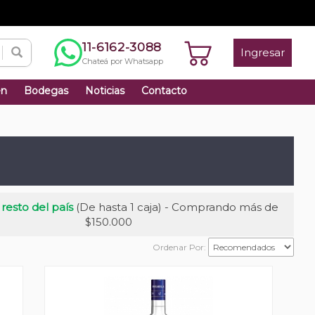
11-6162-3088
Ingresar
Chateá por Whatsapp
én
Bodegas
Noticias
Contacto
 resto del país
(De hasta 1 caja) - Comprando más de
$150.000
Ordenar Por: