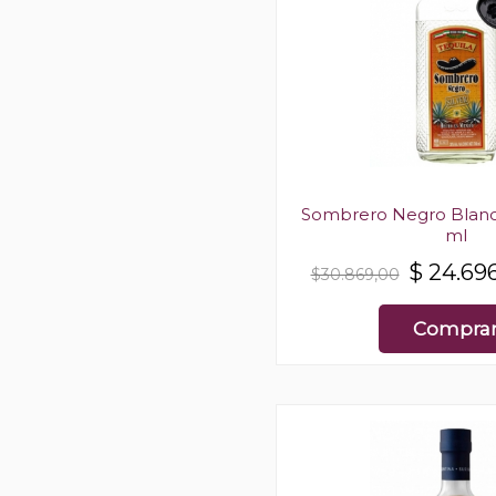
Sombrero Negro Blanc
ml
$
24.69
$30.869,00
Compra