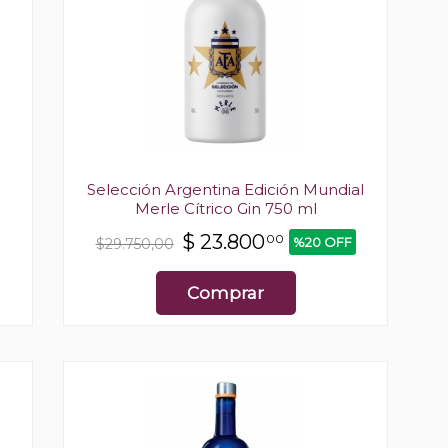
Selección Argentina Edición Mundial
Merle Cítrico Gin 750 ml
$
23.800
00
%20 OFF
$29.750,00
Comprar