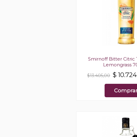
Smirnoff Bitter Citric
Lemongrass 7
$
10.724
$13.405,00
Compra