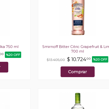
dka 750 ml
Smirnoff Bitter Citric Grapefruit & L
700 ml
00
%20 OFF
$
10.724
00
%20 OFF
$13.405,00
r
Comprar