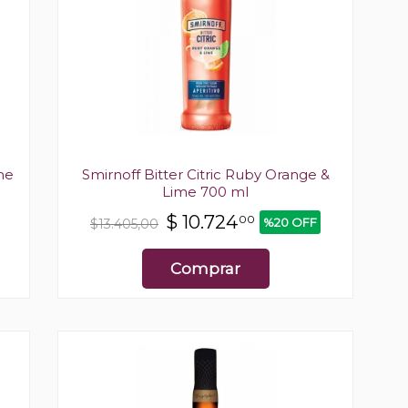
ime
Smirnoff Bitter Citric Ruby Orange &
Lime 700 ml
$
10.724
00
%20 OFF
$13.405,00
Comprar