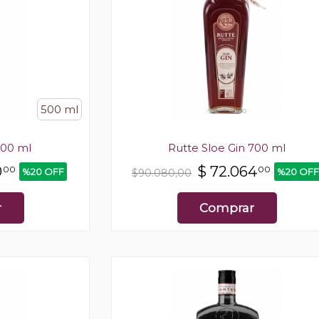
500 ml
500 ml
Rutte Sloe Gin 700 ml
0
$
72.064
00
00
%20 OFF
%20 OFF
$90.080,00
r
Comprar