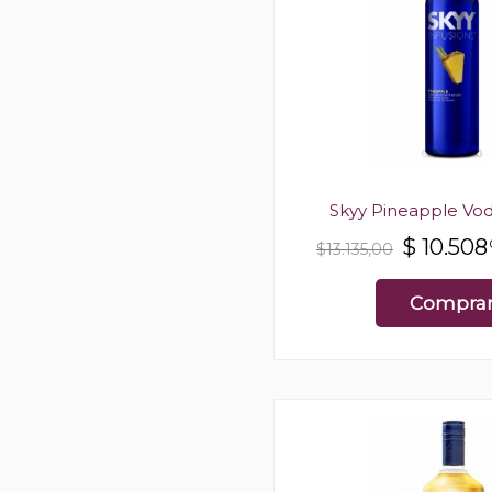
Skyy Pineapple Vo
$
10.508
$13.135,00
Compra