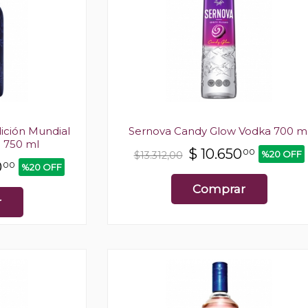
ición Mundial
Sernova Candy Glow Vodka 700 m
 750 ml
$
10.650
00
%20 OFF
$13.312,00
0
00
%20 OFF
Comprar
r