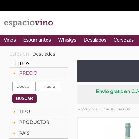
Vinos
Espumantes
Whiskys
Destilados
Cervezas
Estás en:
Destilados
FILTROS
PRECIO
Envío gratis en C.A
BUSCAR
Productos 337 al 385 de 608
TIPO
PRODUCTOR
PAIS