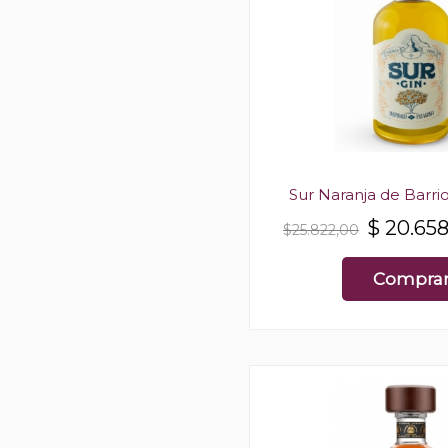
Sur Naranja de Barri
$
20.65
$25.822,00
Compra