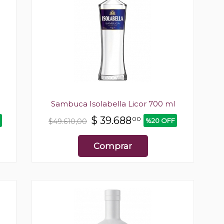
Sambuca Isolabella Licor 700 ml
$
39.688
00
%20 OFF
$49.610,00
Comprar