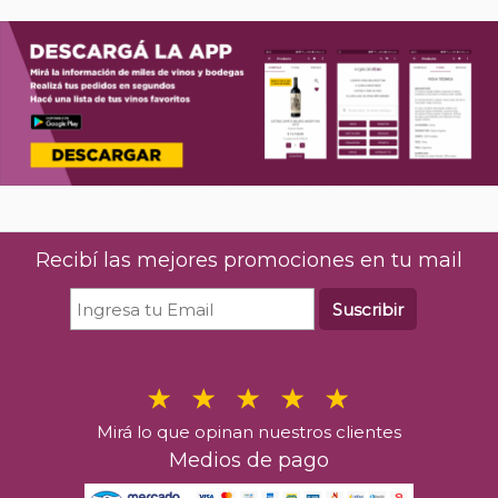
The Hakuto Premium Matsui Gin
Beefeat
700 ml
$
25.7
$
122.544
00
%26 OFF
Últimas u
Últimas unidades en stock
Recibí las mejores promociones en tu mail
C
Comprar
Suscribir
Mirá lo que opinan nuestros clientes
Medios de pago