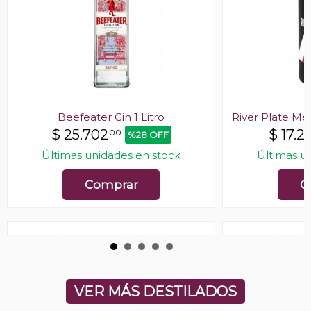
Beefeater Gin 1 Litro
River Plate Me
$
25.702
$
17.2
00
%28 OFF
Últimas unidades en stock
Últimas u
Comprar
C
VER MÁS DESTILADOS