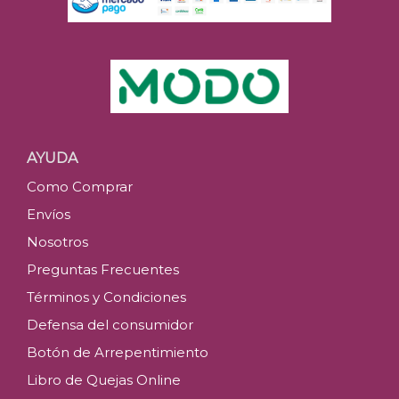
Tanqueray
$
90.3
Últimas u
AYUDA
Como Comprar
C
Envíos
Nosotros
Preguntas Frecuentes
Términos y Condiciones
Defensa del consumidor
Botón de Arrepentimiento
Libro de Quejas Online