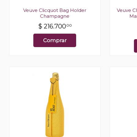
Veuve Clicquot Bag Holder
Veuve Cl
Champagne
Ma
$
216.700
00
Comprar