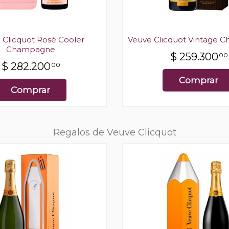
 Clicquot Rosé Cooler
Veuve Clicquot Vintage
Champagne
$
259.300
00
$
282.200
00
Comprar
Comprar
Regalos de Veuve Clicquot