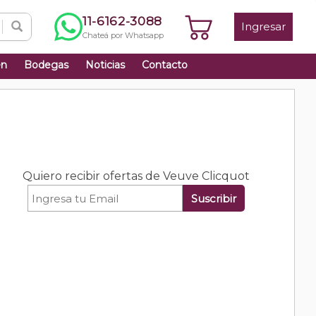
11-6162-3088
Ingresar
Chateá por Whatsapp
én
Bodegas
Noticias
Contacto
Quiero recibir ofertas de Veuve Clicquot
Suscribir