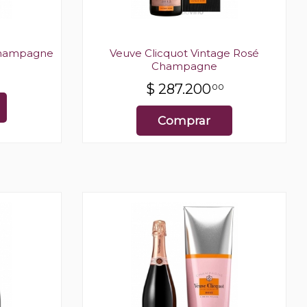
 Champagne
Veuve Clicquot Vintage Rosé
Champagne
$
287.200
00
Comprar