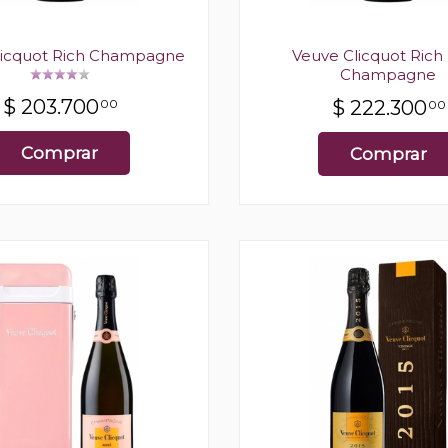
licquot Rich Champagne
Veuve Clicquot Rich
Champagne
$
203.700
00
$
222.300
00
Comprar
Comprar