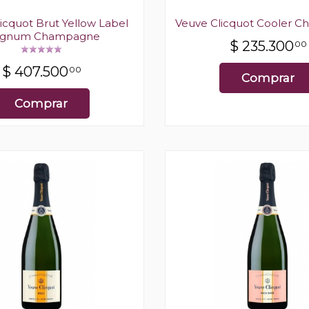
icquot Brut Yellow Label
Veuve Clicquot Cooler 
gnum Champagne
$
235.300
00
$
407.500
00
Comprar
Comprar