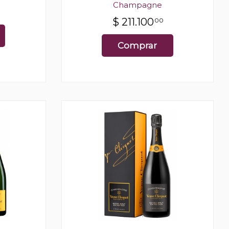
Champagne
$
211.100
00
Comprar