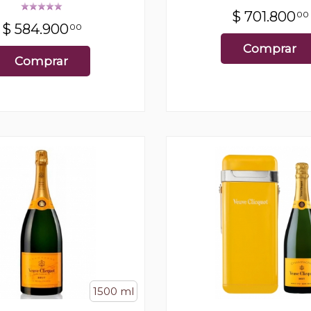
$
701.800
00
$
584.900
00
Comprar
Comprar
1500 ml