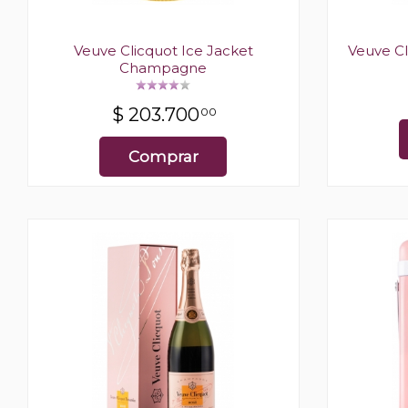
Veuve Clicquot Ice Jacket
Veuve C
Champagne
$
203.700
00
Comprar