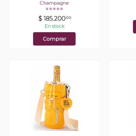
Champagne
$
185.200
00
En stock
Comprar