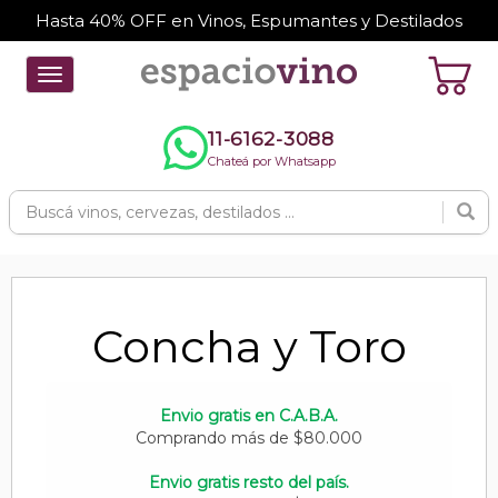
Hasta 40% OFF en Vinos, Espumantes y Destilados
Toggle
navigation
11-6162-3088
Chateá por Whatsapp
Concha y Toro
Envio gratis en C.A.B.A.
Comprando más de $80.000
Envio gratis resto del país.