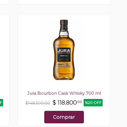
Jura Bourbon Cask Whisky 700 ml
$
118.800
00
F
%20 OFF
$148.500,00
Comprar