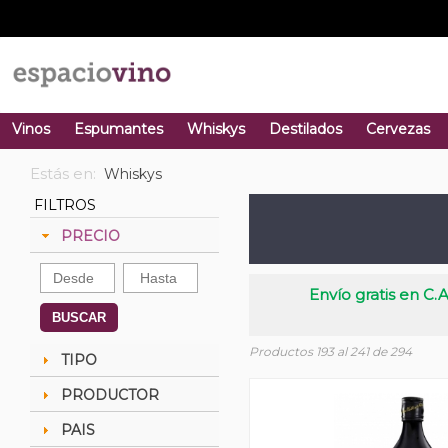
Vinos
Espumantes
Whiskys
Destilados
Cervezas
Estás en:
Whiskys
FILTROS
PRECIO
Envío gratis en C.A
BUSCAR
Productos 193 al 241 de 294
TIPO
PRODUCTOR
PAIS