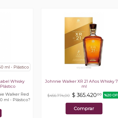
50 ml - Plástico
Label Whisky
Johnnie Walker XR 21 Años Whisky 
 Plástico
ml
ie Walker Red
$
365.420
00
%20 OF
$456.774,00
0 ml - Plástico?
Comprar