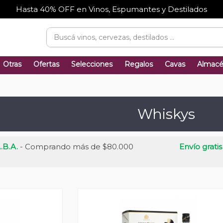
Hasta 40% OFF en Vinos, Espumantes y Destilados
Otras
Ofertas
Selecciones
Regalos
Cavas
Almac
Whiskys
.B.A.
- Comprando más de $80.000
Envío gratis