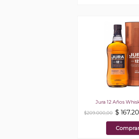
Jura 12 Años Whis
$
167.2
$209.000,00
Compra