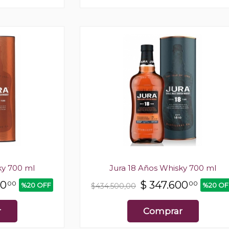
ky 700 ml
Jura 18 Años Whisky 700 ml
00
$
347.600
00
00
%20 OFF
%20 OF
$434.500,00
r
Comprar