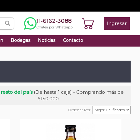
11-6162-3088
Ingresar
Chateá por Whatsapp
én
Bodegas
Noticias
Contacto
 resto del país
(De hasta 1 caja) - Comprando más de
$150.000
Ordenar Por: