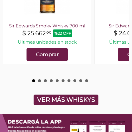
Sir Edwards Smoky Whisky 700 ml
Sir Edwar
$
25.662
$
24.0
00
%22 OFF
Últimas unidades en stock
Últimas u
Comprar
C
VER MÁS WHISKYS