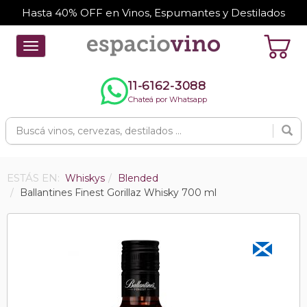
Hasta 40% OFF en Vinos, Espumantes y Destilados
Toggle
navigation
11-6162-3088
Chateá por Whatsapp
ESTÁS EN:
Whiskys
Blended
Ballantines Finest Gorillaz Whisky 700 ml