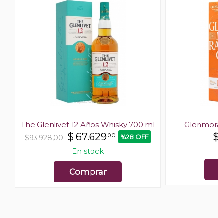
The Glenlivet 12 Años Whisky 700 ml
Glenmora
$
67.629
00
%28 OFF
$93.928,00
En stock
Comprar