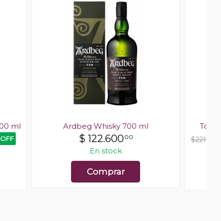
700 ml
Ardbeg Whisky 700 ml
Tomat
$
122.600
00
 OFF
$221.50
En stock
Comprar