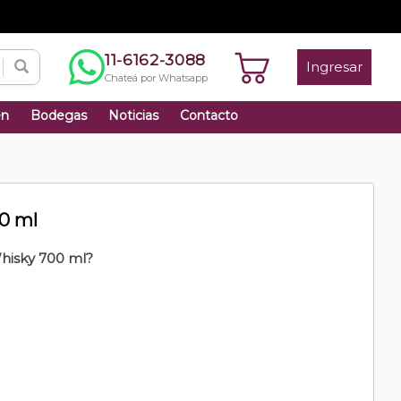
11-6162-3088
Ingresar
Chateá por Whatsapp
én
Bodegas
Noticias
Contacto
0 ml
hisky 700 ml?