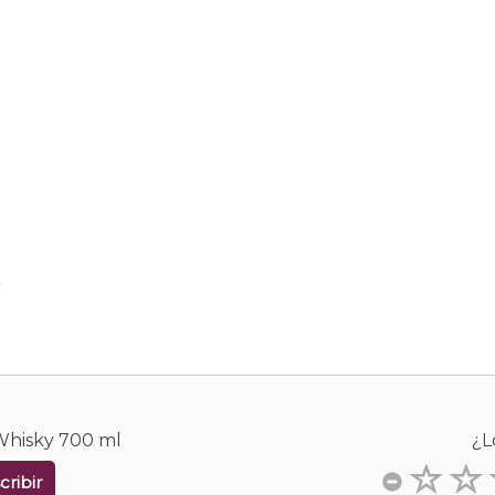
.
 Whisky 700 ml
¿L
cribir