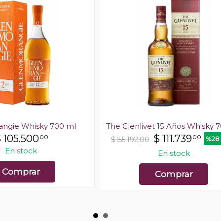
ngie Whisky 700 ml
The Glenlivet 15 Años Whisky 
$
105.500
$
111.739
00
00
%28
$155.192,00
En stock
En stock
Comprar
Comprar