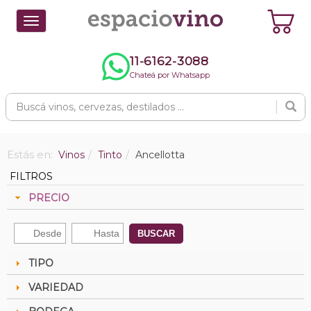
Toggle
navigation
11-6162-3088
Chateá por Whatsapp
Estás en:
Vinos
Tinto
Ancellotta
FILTROS
PRECIO
BUSCAR
TIPO
VARIEDAD