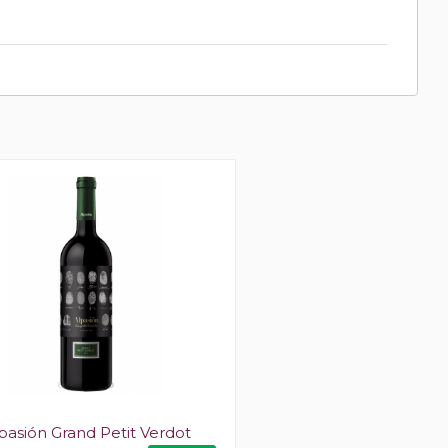
pasión Grand Petit Verdot
Callejón del Crimen Gr