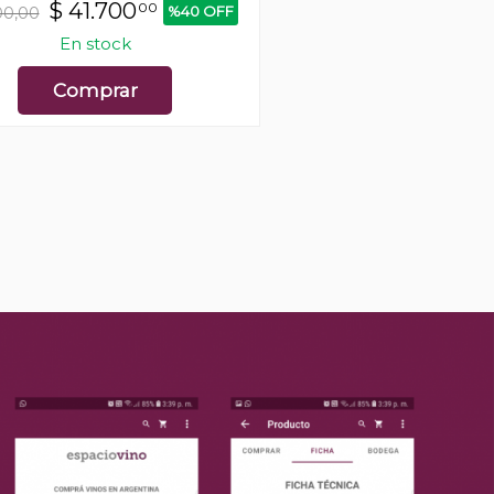
Petit Verdot
$
41.700
00
%40 OFF
00,00
$
13.500
0
$22.500,00
En stock
En stock
Comprar
Comprar