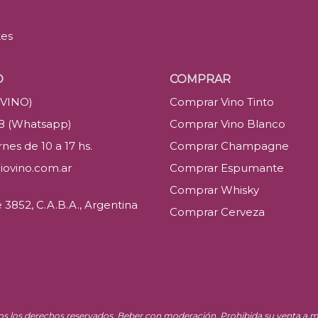
tes
O
COMPRAR
(VINO)
Comprar Vino Tinto
88 (Whatsapp)
Comprar Vino Blanco
nes de 10 a 17 hs.
Comprar Champagne
iovino.com.ar
Comprar Espumante
Comprar Whisky
3852, C.A.B.A., Argentina
Comprar Cerveza
os los derechos reservados. Beber con moderación. Prohibida su venta a m