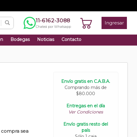
11-6162-3088
Ingresar
Chateá por Whatsapp
én
Bodegas
Noticias
Contacto
Envío gratis en C.A.B.A.
Comprando más de
$80.000
Entregas en el día
Ver Condiciones
Envío gratis resto del
país
u compra sea
Sólo 1 caja