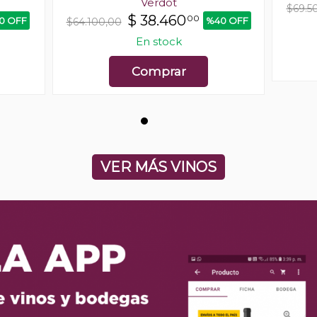
Verdot
$69.5
$
38.460
00
0 OFF
%40 OFF
$64.100,00
En stock
Comprar
VER MÁS VINOS