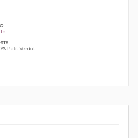
PO
nto
RTE
0% Petit Verdot