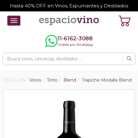
Hasta 40% OFF en Vinos, Espumantes y Destilados
Toggle
navigation
11-6162-3088
Chateá por Whatsapp
ESTÁS EN:
Vinos
Tinto
Blend
Trapiche Medalla Blend