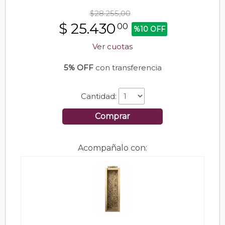
$28.255,00
$
25.430
00
%10 OFF
Ver cuotas
5% OFF
con transferencia
Cantidad:
Comprar
Acompañalo con: