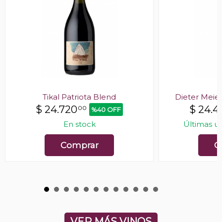
Tikal Patriota Blend
Dieter Meie
$
24.720
$
24.4
00
%40 OFF
En stock
Últimas u
Comprar
C
VER MÁS VINOS