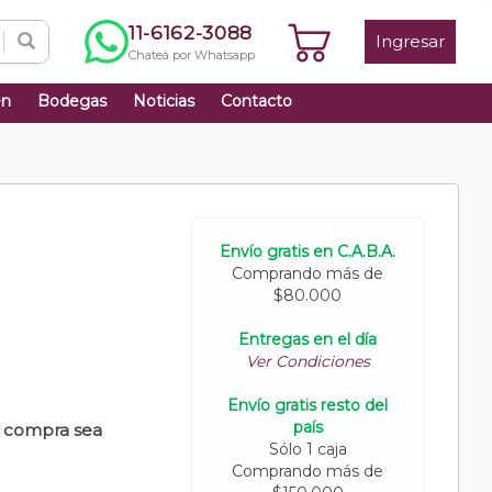
11-6162-3088
Ingresar
Chateá por Whatsapp
én
Bodegas
Noticias
Contacto
Envío gratis en C.A.B.A.
Comprando más de
$80.000
Entregas en el día
Ver Condiciones
Envío gratis resto del
país
u compra sea
Sólo 1 caja
Comprando más de