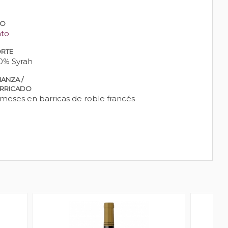
PO
nto
RTE
0% Syrah
IANZA /
RRICADO
 meses en barricas de roble francés