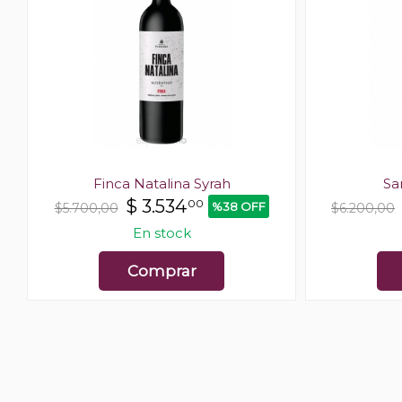
h
Finca Natalina Syrah
Sa
$
3.534
00
%38 OFF
$5.700,00
$6.200,00
En stock
Comprar