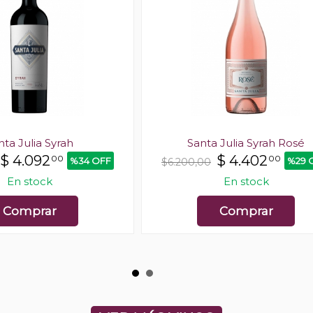
nta Julia Syrah
Santa Julia Syrah Rosé
$
4.092
$
4.402
00
00
%34 OFF
%29 
$6.200,00
En stock
En stock
Comprar
Comprar