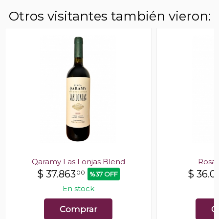
Otros visitantes también vieron:
Qaramy Las Lonjas Blend
Rosa
$
37.863
$
36.0
00
%37 OFF
En stock
E
Comprar
C