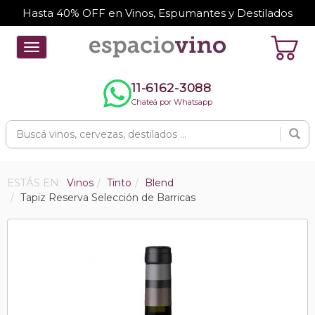
Hasta 40% OFF en Vinos, Espumantes y Destilados
Toggle
navigation
11-6162-3088
Chateá por Whatsapp
ESTÁS EN:
Vinos
Tinto
Blend
Tapiz Reserva Selección de Barricas