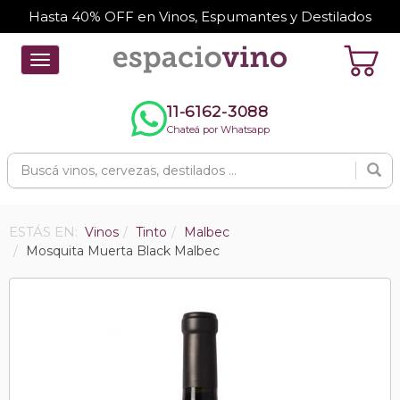
Hasta 40% OFF en Vinos, Espumantes y Destilados
Toggle
navigation
11-6162-3088
Chateá por Whatsapp
ESTÁS EN:
Vinos
Tinto
Malbec
Mosquita Muerta Black Malbec