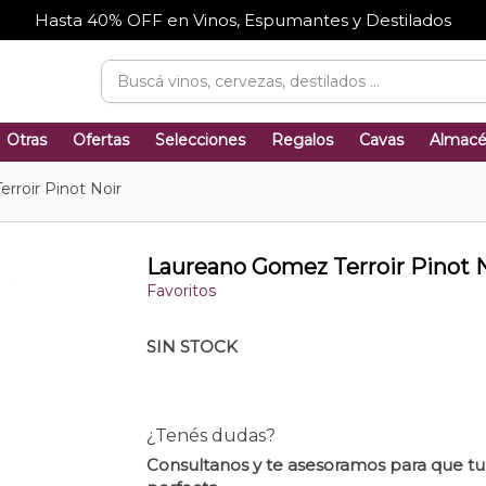
Hasta 40% OFF en Vinos, Espumantes y Destilados
Otras
Ofertas
Selecciones
Regalos
Cavas
Almac
rroir Pinot Noir
Laureano Gomez Terroir Pinot 
Favoritos
SIN STOCK
¿Tenés dudas?
Consultanos y te asesoramos para que t