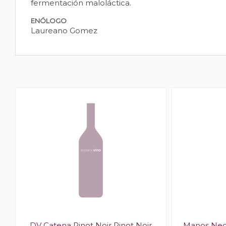
fermentación maloláctica.
ENÓLOGO
Laureano Gomez
r
DV Catena Pinot Noir Pinot Noir
Manos Negr