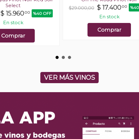
Select
$
17.400
00
%40
$29.000,00
$
15.960
00
%40 OFF
En stock
En stock
Comprar
Comprar
VER MÁS VINOS