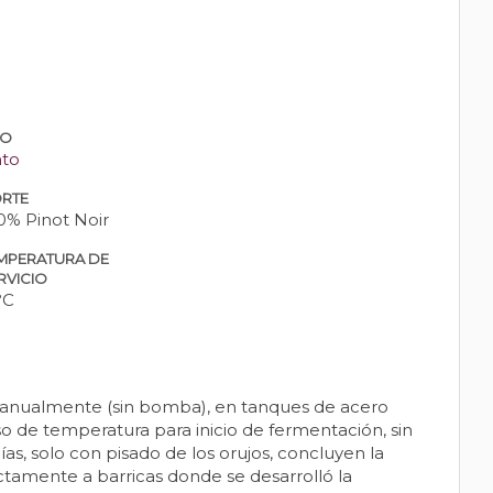
PO
nto
RTE
0% Pinot Noir
MPERATURA DE
RVICIO
°C
s manualmente (sin bomba), en tanques de acero
o de temperatura para inicio de fermentación, sin
as, solo con pisado de los orujos, concluyen la
ctamente a barricas donde se desarrolló la