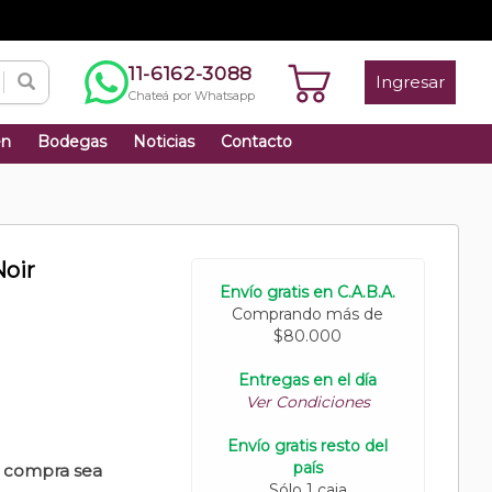
11-6162-3088
Ingresar
Chateá por Whatsapp
én
Bodegas
Noticias
Contacto
Noir
Envío gratis en C.A.B.A.
Comprando más de
$80.000
Entregas en el día
Ver Condiciones
Envío gratis resto del
país
u compra sea
Sólo 1 caja