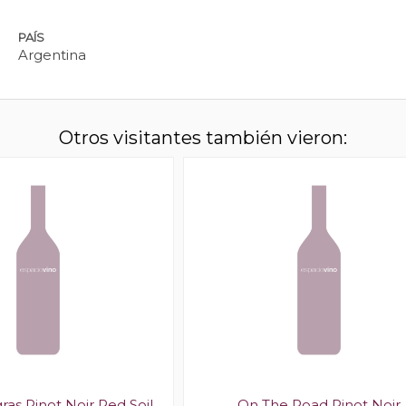
PAÍS
Argentina
Otros visitantes también vieron:
as Pinot Noir Red Soil
On The Road Pinot Noir