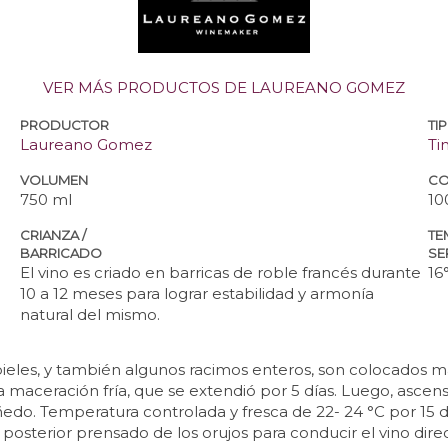
VER MÁS PRODUCTOS DE LAUREANO GOMEZ
PRODUCTOR
TI
Laureano Gomez
Ti
VOLUMEN
CO
750 ml
10
CRIANZA /
TE
BARRICADO
SE
El vino es criado en barricas de roble francés durante
16
10 a 12 meses para lograr estabilidad y armonía
natural del mismo.
as pieles, y también algunos racimos enteros, son colocado
 maceración fría, que se extendió por 5 días. Luego, ascens
edo. Temperatura controlada y fresca de 22- 24 °C por 15 dí
osterior prensado de los orujos para conducir el vino dire