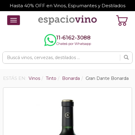
Hasta 40% OFF en Vinos, Espumantes y Destilados
Toggle
navigation
11-6162-3088
Chateá por Whatsapp
ESTÁS EN:
Vinos
Tinto
Bonarda
Gran Dante Bonarda