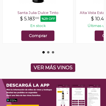
Santa Julia Dulce Tinto
Alta Vista Es
$
5.183
$
10.4
00
%29 OFF
En stock
Últimas u
Comprar
C
VER MÁS VINOS