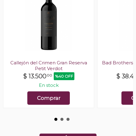
Callejón del Crimen Gran Reserva
Bad Brothers F
Petit Verdot
$
13.500
$
38.4
00
%40 OFF
En stock
E
Comprar
C