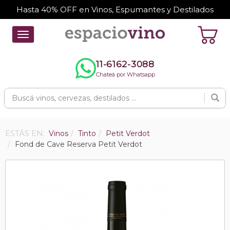
Hasta 40% OFF en Vinos, Espumantes y Destilados
Toggle
navigation
11-6162-3088
Chateá por Whatsapp
ESTÁS EN:
Vinos
Tinto
Petit Verdot
Fond de Cave Reserva Petit Verdot