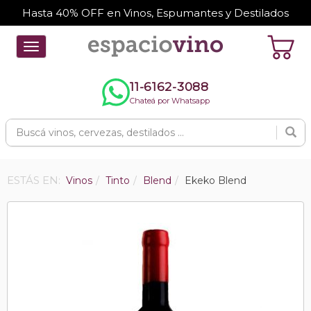
Hasta 40% OFF en Vinos, Espumantes y Destilados
Toggle
navigation
11-6162-3088
Chateá por Whatsapp
ESTÁS EN:
Vinos
Tinto
Blend
Ekeko Blend