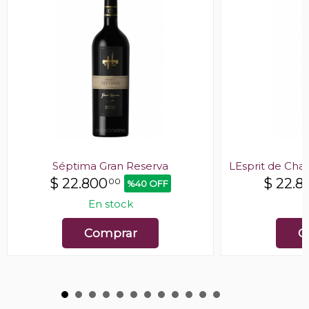
Séptima Gran Reserva
LEsprit de Cha
$
22.800
$
22.8
00
%40 OFF
En stock
E
Comprar
C