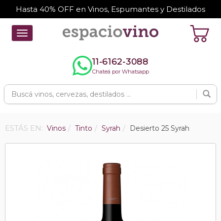
Hasta 40% OFF en Vinos, Espumantes y Destilados
Toggle
navigation
11-6162-3088
Chateá por Whatsapp
ESTÁS EN:
Vinos
Tinto
Syrah
Desierto 25 Syrah