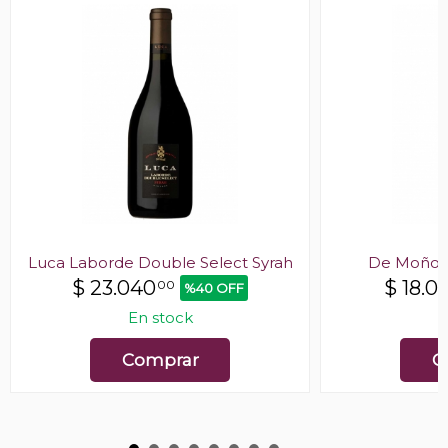
Luca Laborde Double Select Syrah
De Moño R
$
23.040
$
18.0
00
%40 OFF
En stock
E
Comprar
C