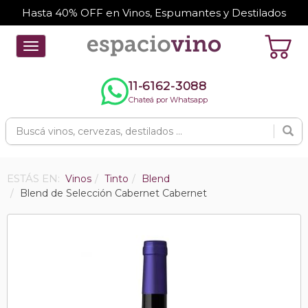
Hasta 40% OFF en Vinos, Espumantes y Destilados
Toggle
navigation
11-6162-3088
Chateá por Whatsapp
ESTÁS EN:
Vinos
Tinto
Blend
Blend de Selección Cabernet Cabernet