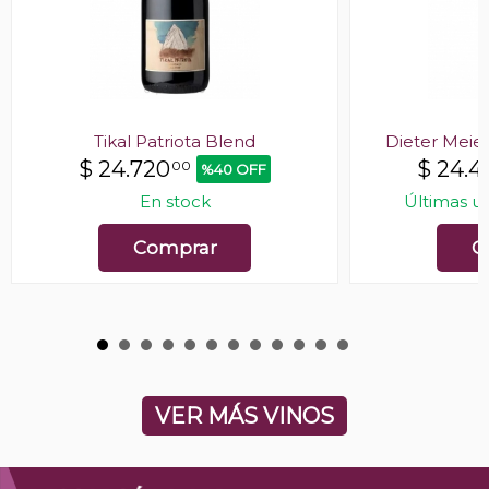
Tikal Patriota Blend
Dieter Meie
$
24.720
$
24.4
00
%40 OFF
En stock
Últimas u
Comprar
C
VER MÁS VINOS